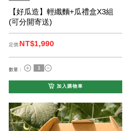
【好瓜造】輕纖麵+瓜禮盒X3組
(可分開寄送)
NT$1,990
定價:
數量：
加入購物車