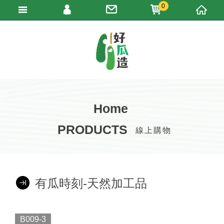
0
填寫匯款通知
瑪得利服飾有限公司
會員登入
加入會員
忘記密碼
訂單查詢
Home
PRODUCTS
線上購物
有瓜時刻-天然加工品
B009-3